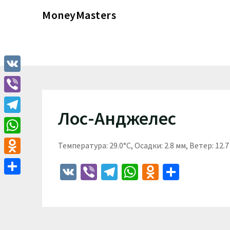
Перейти
MoneyMasters
к
содержимому
VK
Viber
Лос-Анджелес
Telegram
WhatsApp
Температура: 29.0°C, Осадки: 2.8 мм, Ветер: 12.
Odnoklassniki
VK
Viber
Telegram
WhatsApp
Odnoklass
Отпра
Отправить