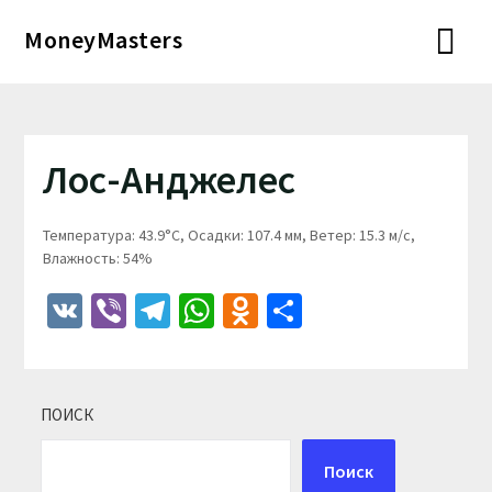
Перейти
MoneyMasters
к
содержимому
Лос-Анджелес
Температура: 43.9°C, Осадки: 107.4 мм, Ветер: 15.3 м/с,
Влажность: 54%
VK
Viber
Telegram
WhatsApp
Odnoklassniki
Отправить
ПОИСК
Поиск