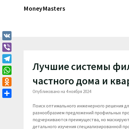
Перейти
MoneyMasters
к
содержимому
VK
Viber
Лучшие системы фи
Telegram
частного дома и кв
WhatsApp
Odnoklassniki
Опубликовано на 4 ноября 2024
Отправить
Поиск оптимального инженерного решения дл
разнообразием предложений профильных про
подчеркиваются преимущества, но маскируют
детального изучения специализированной пр