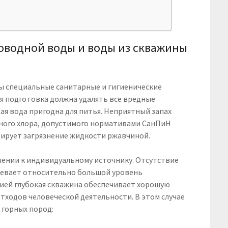
оводной воды и воды из скважины
 специальные санитарные и гигиенические
ая подготовка должна удалять все вредные
щая вода пригодна для питья. Неприятный запах
ного хлора, допустимого нормативами СанПиН
оцирует загрязнение жидкости ржавчиной.
чении к индивидуальному источнику. Отсутствие
евает относительно большой уровень
ией глубокая скважина обеспечивает хорошую
тходов человеческой деятельности. В этом случае
 горных пород: