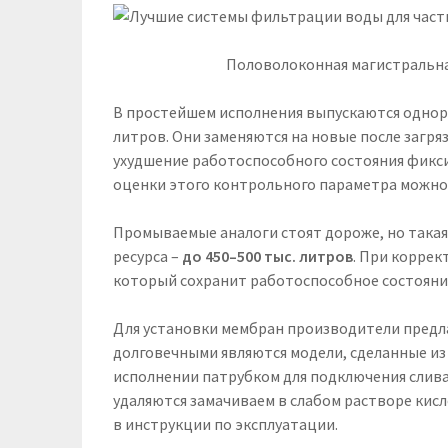
Половолоконная магистральна
В простейшем исполнения выпускаются однора
литров. Они заменяются на новые после загря
ухудшение работоспособного состояния фикс
оценки этого контрольного параметра можно
Промываемые аналоги стоят дороже, но така
ресурса –
до 450–500 тыс. литров
. При корре
который сохранит работоспособное состояние
Для установки мембран производители предл
долговечными являются модели, сделанные и
исполнении патрубком для подключения слив
удаляются замачиваем в слабом растворе кис
в инструкции по эксплуатации.