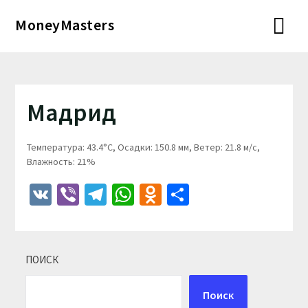
Перейти
MoneyMasters
к
содержимому
Мадрид
Температура: 43.4°C, Осадки: 150.8 мм, Ветер: 21.8 м/с,
Влажность: 21%
VK
Viber
Telegram
WhatsApp
Odnoklassniki
Отправить
ПОИСК
Поиск