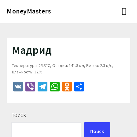
Перейти
MoneyMasters
к
содержимому
Мадрид
Температура: 25.3°C, Осадки: 141.8 мм, Ветер: 2.3 м/с,
Влажность: 32%
VK
Viber
Telegram
WhatsApp
Odnoklassniki
Отправить
ПОИСК
Поиск