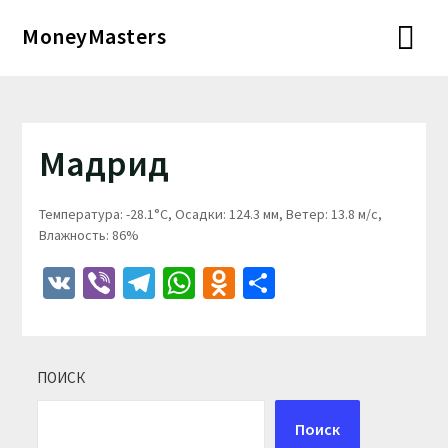
Перейти
MoneyMasters
к
содержимому
Мадрид
Температура: -28.1°C, Осадки: 124.3 мм, Ветер: 13.8 м/с,
Влажность: 86%
VK
Viber
Telegram
WhatsApp
Odnoklassniki
Отправить
ПОИСК
Поиск