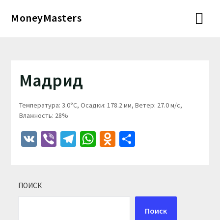
Перейти
MoneyMasters
к
содержимому
Мадрид
Температура: 3.0°C, Осадки: 178.2 мм, Ветер: 27.0 м/с,
Влажность: 28%
VK
Viber
Telegram
WhatsApp
Odnoklassniki
Отправить
ПОИСК
Поиск