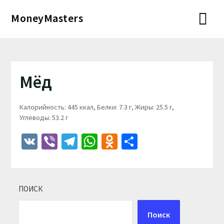
Перейти
MoneyMasters
к
содержимому
Мёд
Калорийность: 445 ккал, Белки: 7.3 г, Жиры: 25.5 г,
Углеводы: 53.2 г
VK
Viber
Telegram
WhatsApp
Odnoklassniki
Отправить
ПОИСК
Поиск