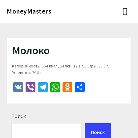
Перейти
MoneyMasters
к
содержимому
Молоко
Калорийность: 554 ккал, Белки: 17.1 г, Жиры: 38.5 г,
Углеводы: 76.5 г
VK
Viber
Telegram
WhatsApp
Odnoklassniki
Отправить
ПОИСК
Поиск