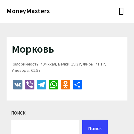
Перейти
MoneyMasters
к
содержимому
Морковь
Калорийность: 404 ккал, Белки: 19.3 г, Жиры: 41.1 г,
Углеводы: 61.5 г
VK
Viber
Telegram
WhatsApp
Odnoklassniki
Отправить
ПОИСК
Поиск