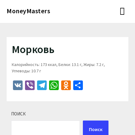
Перейти
MoneyMasters
к
содержимому
Морковь
Калорийность: 173 ккал, Белки: 13.1 г, Жиры: 7.2 г,
Углеводы: 10.7 г
VK
Viber
Telegram
WhatsApp
Odnoklassniki
Отправить
ПОИСК
Поиск