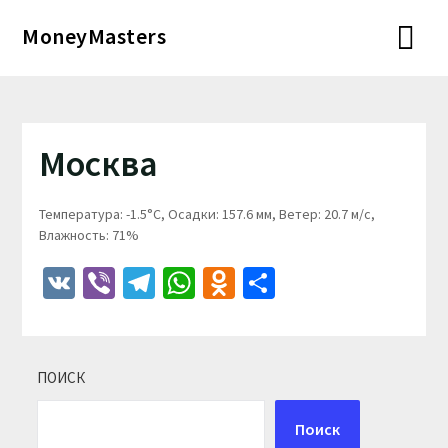
Перейти
MoneyMasters
к
содержимому
Москва
Температура: -1.5°C, Осадки: 157.6 мм, Ветер: 20.7 м/с,
Влажность: 71%
VK
Viber
Telegram
WhatsApp
Odnoklassniki
Отправить
ПОИСК
Поиск