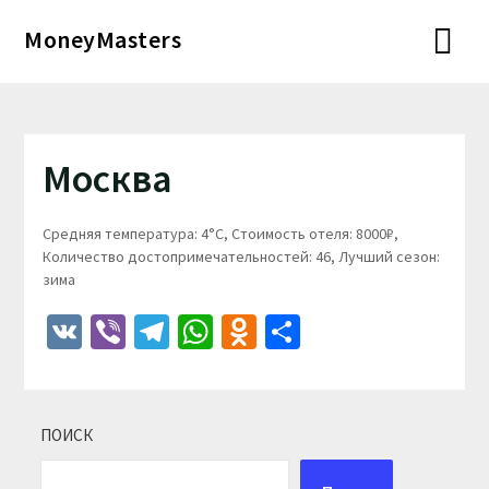
Перейти
MoneyMasters
к
содержимому
Москва
Средняя температура: 4°C, Стоимость отеля: 8000₽,
Количество достопримечательностей: 46, Лучший сезон:
зима
VK
Viber
Telegram
WhatsApp
Odnoklassniki
Отправить
ПОИСК