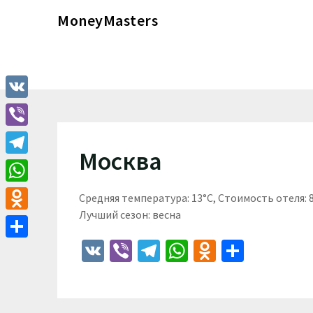
Перейти
MoneyMasters
к
содержимому
VK
Viber
Москва
Telegram
WhatsApp
Средняя температура: 13°C, Стоимость отеля:
Лучший сезон: весна
Odnoklassniki
VK
Viber
Telegram
WhatsApp
Odnoklass
Отпра
Отправить