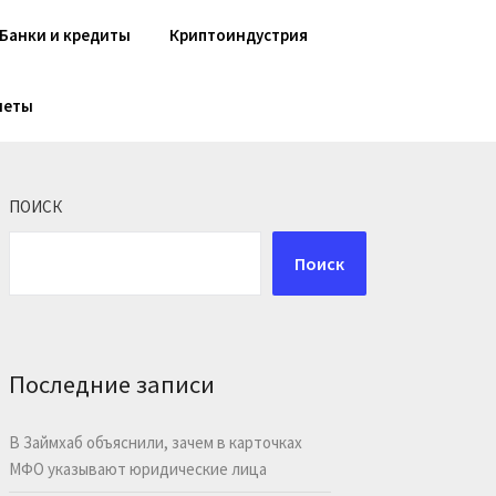
Банки и кредиты
Криптоиндустрия
шеты
ПОИСК
Поиск
Последние записи
В Займхаб объяснили, зачем в карточках
МФО указывают юридические лица