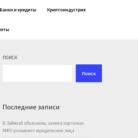
Банки и кредиты
Криптоиндустрия
шеты
ПОИСК
Поиск
Последние записи
В Займхаб объяснили, зачем в карточках
МФО указывают юридические лица