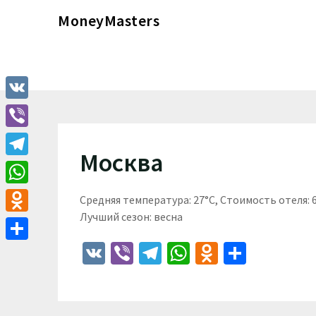
Перейти
MoneyMasters
к
содержимому
VK
Viber
Москва
Telegram
WhatsApp
Средняя температура: 27°C, Стоимость отеля:
Лучший сезон: весна
Odnoklassniki
VK
Viber
Telegram
WhatsApp
Odnoklass
Отпра
Отправить