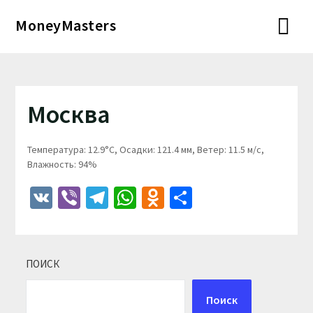
Перейти
MoneyMasters
к
содержимому
Москва
Температура: 12.9°C, Осадки: 121.4 мм, Ветер: 11.5 м/с,
Влажность: 94%
VK
Viber
Telegram
WhatsApp
Odnoklassniki
Отправить
ПОИСК
Поиск