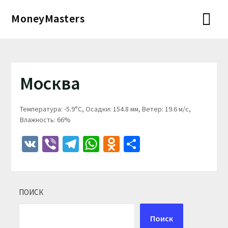
Перейти
MoneyMasters
к
содержимому
Москва
Температура: -5.9°C, Осадки: 154.8 мм, Ветер: 19.6 м/с,
Влажность: 66%
VK
Viber
Telegram
WhatsApp
Odnoklassniki
Отправить
ПОИСК
Поиск