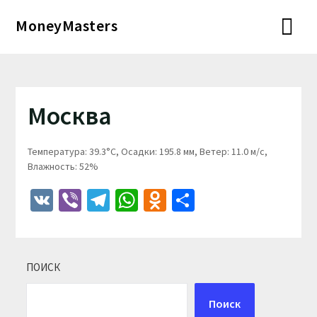
Перейти
MoneyMasters
к
содержимому
Москва
Температура: 39.3°C, Осадки: 195.8 мм, Ветер: 11.0 м/с,
Влажность: 52%
VK
Viber
Telegram
WhatsApp
Odnoklassniki
Отправить
ПОИСК
Поиск