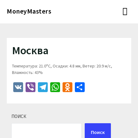
Перейти
MoneyMasters
к
содержимому
Москва
Температура: 21.0°C, Осадки: 4.8 мм, Ветер: 20.9 м/с,
Влажность: 43%
VK
Viber
Telegram
WhatsApp
Odnoklassniki
Отправить
ПОИСК
Поиск