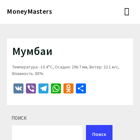
Перейти
MoneyMasters
к
содержимому
Мумбаи
Температура: -10.4°C, Осадки: 296.7 мм, Ветер: 23.1 м/с,
Влажность: 88%
VK
Viber
Telegram
WhatsApp
Odnoklassniki
Отправить
ПОИСК
Поиск