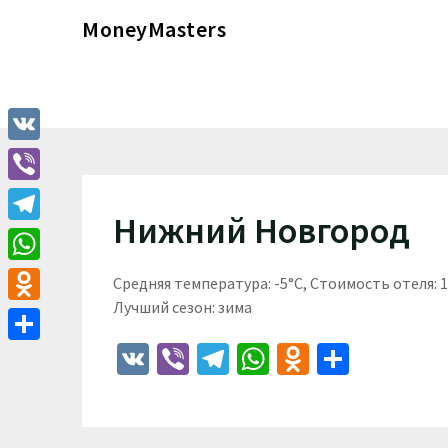
Перейти
MoneyMasters
к
содержимому
VK
Viber
Нижний Новгород
Telegram
WhatsApp
Средняя температура: -5°C, Стоимость отеля:
Лучший сезон: зима
Odnoklassniki
VK
Viber
Telegram
WhatsApp
Odnoklass
Отпра
Отправить