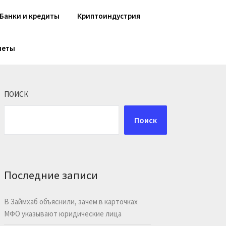
Банки и кредиты
Криптоиндустрия
шеты
ПОИСК
Поиск
Последние записи
В Займхаб объяснили, зачем в карточках
МФО указывают юридические лица