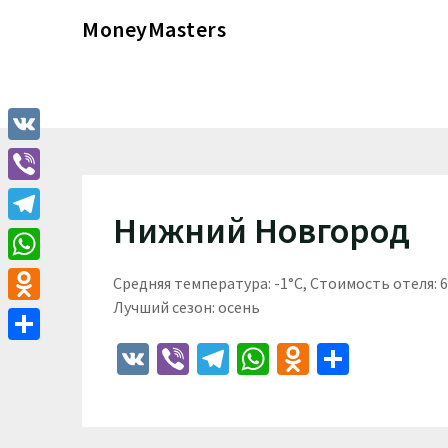
Перейти
MoneyMasters
к
содержимому
VK
Viber
Нижний Новгород
Telegram
WhatsApp
Средняя температура: -1°C, Стоимость отеля:
Лучший сезон: осень
Odnoklassniki
VK
Viber
Telegram
WhatsApp
Odnoklass
Отпра
Отправить