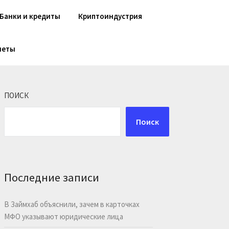
Банки и кредиты
Криптоиндустрия
шеты
ПОИСК
Поиск
Последние записи
В Займхаб объяснили, зачем в карточках
МФО указывают юридические лица