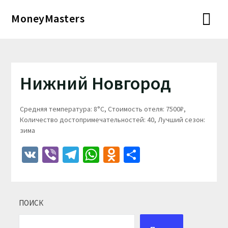
Перейти
MoneyMasters
к
содержимому
Нижний Новгород
Средняя температура: 8°C, Стоимость отеля: 7500₽,
Количество достопримечательностей: 40, Лучший сезон:
зима
VK
Viber
Telegram
WhatsApp
Odnoklassniki
Отправить
ПОИСК