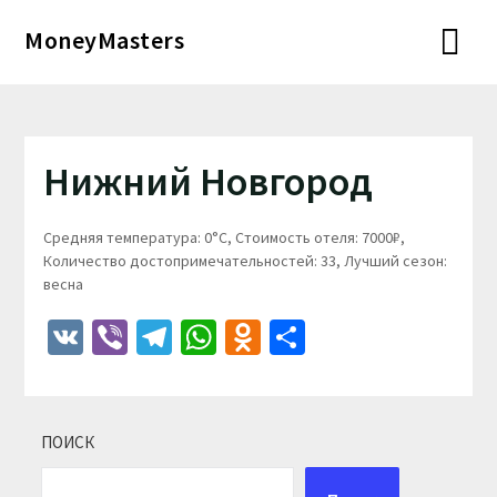
Перейти
MoneyMasters
к
содержимому
Нижний Новгород
Средняя температура: 0°C, Стоимость отеля: 7000₽,
Количество достопримечательностей: 33, Лучший сезон:
весна
VK
Viber
Telegram
WhatsApp
Odnoklassniki
Отправить
ПОИСК