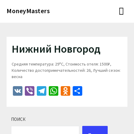
Перейти
MoneyMasters
к
содержимому
Нижний Новгород
Средняя температура: 29°C, Стоимость отеля: 1500₽,
Количество достопримечательностей: 26, Лучший сезон:
весна
VK
Viber
Telegram
WhatsApp
Odnoklassniki
Отправить
ПОИСК