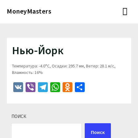
Перейти
MoneyMasters
к
содержимому
Нью-Йорк
Температура: -4.0°C, Осадки: 295.7 мм, Ветер: 28.1 м/с,
Влажность: 16%
VK
Viber
Telegram
WhatsApp
Odnoklassniki
Отправить
ПОИСК
Поиск