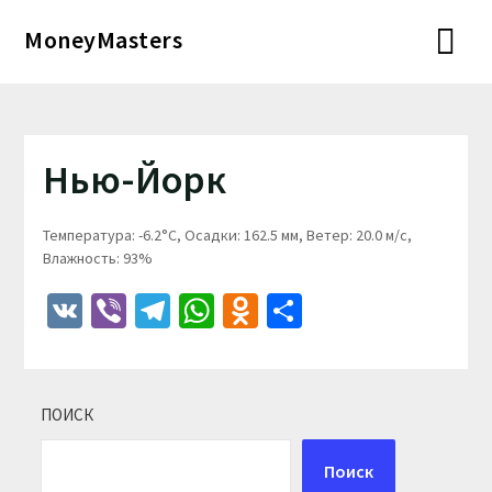
Перейти
MoneyMasters
к
содержимому
Нью-Йорк
Температура: -6.2°C, Осадки: 162.5 мм, Ветер: 20.0 м/с,
Влажность: 93%
VK
Viber
Telegram
WhatsApp
Odnoklassniki
Отправить
ПОИСК
Поиск