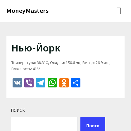
Перейти
MoneyMasters
к
содержимому
Нью-Йорк
Температура: 38.3°C, Осадки: 150.6 мм, Ветер: 26.9 м/с,
Влажность: 41%
VK
Viber
Telegram
WhatsApp
Odnoklassniki
Отправить
ПОИСК
Поиск