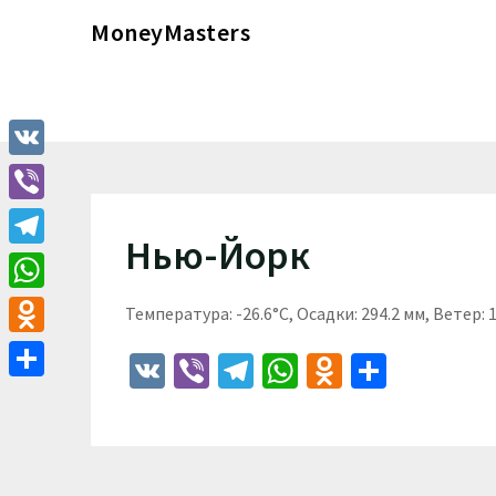
Перейти
MoneyMasters
к
содержимому
VK
Viber
Нью-Йорк
Telegram
WhatsApp
Температура: -26.6°C, Осадки: 294.2 мм, Ветер: 
Odnoklassniki
VK
Viber
Telegram
WhatsApp
Odnoklass
Отпра
Отправить