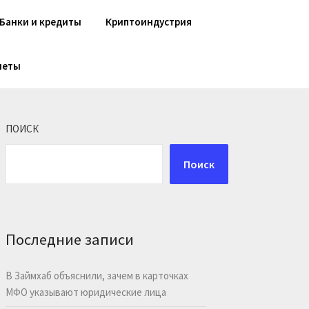
Банки и кредиты
Криптоиндустрия
шеты
ПОИСК
Поиск
Последние записи
В Займхаб объяснили, зачем в карточках
МФО указывают юридические лица