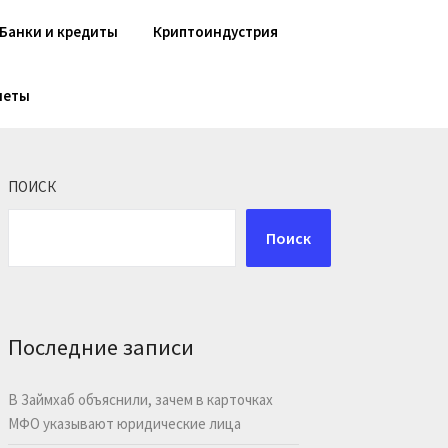
Банки и кредиты
Криптоиндустрия
шеты
ПОИСК
Поиск
Последние записи
В Займхаб объяснили, зачем в карточках
МФО указывают юридические лица