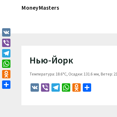
Перейти
MoneyMasters
к
содержимому
VK
Viber
Нью-Йорк
Telegram
WhatsApp
Температура: 18.6°C, Осадки: 131.6 мм, Ветер: 2
Odnoklassniki
VK
Viber
Telegram
WhatsApp
Odnoklass
Отпра
Отправить