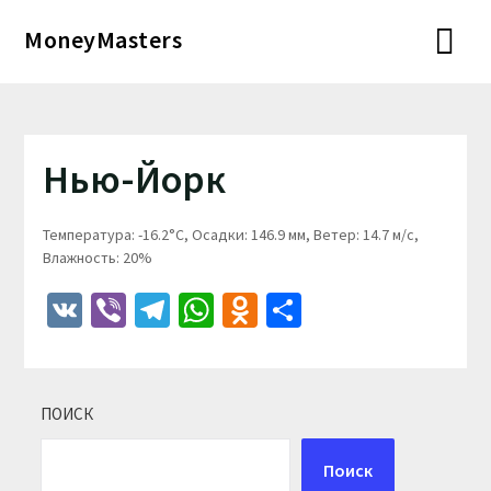
Перейти
MoneyMasters
к
содержимому
Нью-Йорк
Температура: -16.2°C, Осадки: 146.9 мм, Ветер: 14.7 м/с,
Влажность: 20%
VK
Viber
Telegram
WhatsApp
Odnoklassniki
Отправить
ПОИСК
Поиск