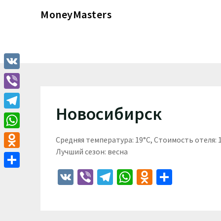
Перейти
MoneyMasters
к
содержимому
VK
Viber
Новосибирск
Telegram
WhatsApp
Средняя температура: 19°C, Стоимость отеля:
Лучший сезон: весна
Odnoklassniki
VK
Viber
Telegram
WhatsApp
Odnoklass
Отпра
Отправить