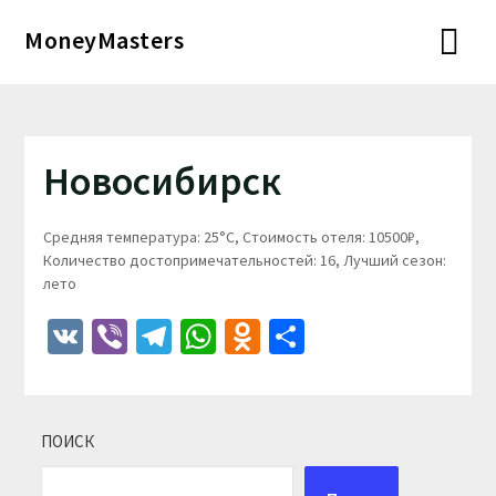
Перейти
MoneyMasters
к
содержимому
Новосибирск
Средняя температура: 25°C, Стоимость отеля: 10500₽,
Количество достопримечательностей: 16, Лучший сезон:
лето
VK
Viber
Telegram
WhatsApp
Odnoklassniki
Отправить
ПОИСК