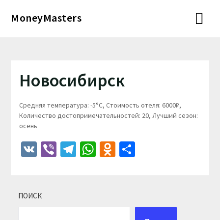
Перейти
MoneyMasters
к
содержимому
Новосибирск
Средняя температура: -5°C, Стоимость отеля: 6000₽,
Количество достопримечательностей: 20, Лучший сезон:
осень
VK
Viber
Telegram
WhatsApp
Odnoklassniki
Отправить
ПОИСК