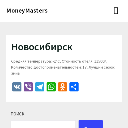
Перейти
MoneyMasters
к
содержимому
Новосибирск
Средняя температура: -2°C, Стоимость отеля: 11500₽,
Количество достопримечательностей: 17, Лучший сезон:
зима
VK
Viber
Telegram
WhatsApp
Odnoklassniki
Отправить
ПОИСК