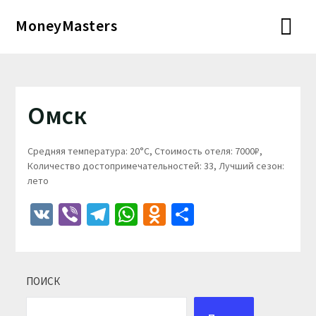
Перейти
MoneyMasters
к
содержимому
Омск
Средняя температура: 20°C, Стоимость отеля: 7000₽,
Количество достопримечательностей: 33, Лучший сезон:
лето
VK
Viber
Telegram
WhatsApp
Odnoklassniki
Отправить
ПОИСК