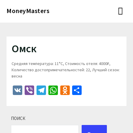
Перейти
MoneyMasters
к
содержимому
Омск
Средняя температура: 11°C, Стоимость отеля: 4000₽,
Количество достопримечательностей: 22, Лучший сезон:
весна
VK
Viber
Telegram
WhatsApp
Odnoklassniki
Отправить
ПОИСК