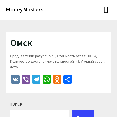
Перейти
MoneyMasters
к
содержимому
Омск
Средняя температура: 22°C, Стоимость отеля: 3000₽,
Количество достопримечательностей: 43, Лучший сезон:
лето
VK
Viber
Telegram
WhatsApp
Odnoklassniki
Отправить
ПОИСК