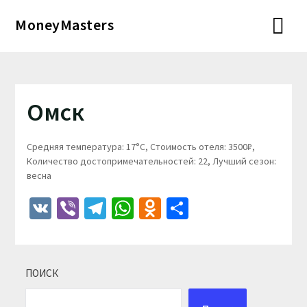
Перейти
MoneyMasters
к
содержимому
Омск
Средняя температура: 17°C, Стоимость отеля: 3500₽,
Количество достопримечательностей: 22, Лучший сезон:
весна
VK
Viber
Telegram
WhatsApp
Odnoklassniki
Отправить
ПОИСК