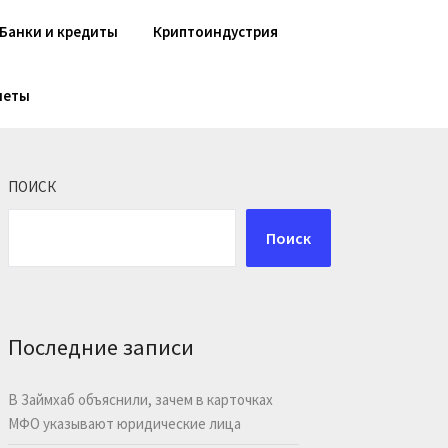
Банки и кредиты
Криптоиндустрия
шеты
ПОИСК
Поиск
Последние записи
В Займхаб объяснили, зачем в карточках
МФО указывают юридические лица