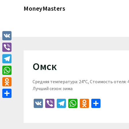
Перейти
MoneyMasters
к
содержимому
VK
Viber
Омск
Telegram
WhatsApp
Средняя температура: 24°C, Стоимость отеля:
Лучший сезон: зима
Odnoklassniki
VK
Viber
Telegram
WhatsApp
Odnoklass
Отпра
Отправить