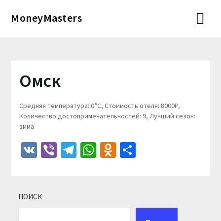
Перейти
MoneyMasters
к
содержимому
Омск
Средняя температура: 0°C, Стоимость отеля: 8000₽,
Количество достопримечательностей: 9, Лучший сезон:
зима
VK
Viber
Telegram
WhatsApp
Odnoklassniki
Отправить
ПОИСК