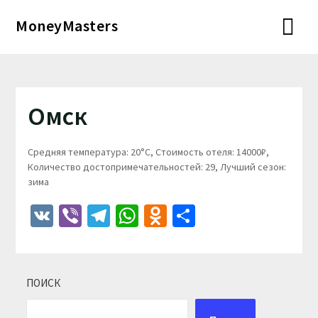
Перейти
MoneyMasters
к
содержимому
Омск
Средняя температура: 20°C, Стоимость отеля: 14000₽,
Количество достопримечательностей: 29, Лучший сезон:
зима
VK
Viber
Telegram
WhatsApp
Odnoklassniki
Отправить
ПОИСК