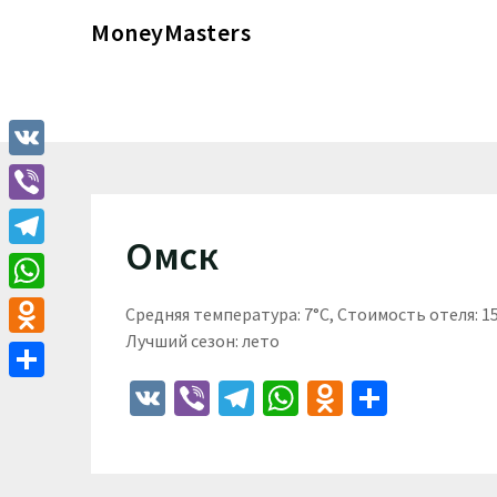
Перейти
MoneyMasters
к
содержимому
VK
Viber
Омск
Telegram
WhatsApp
Средняя температура: 7°C, Стоимость отеля: 
Лучший сезон: лето
Odnoklassniki
VK
Viber
Telegram
WhatsApp
Odnoklass
Отпра
Отправить