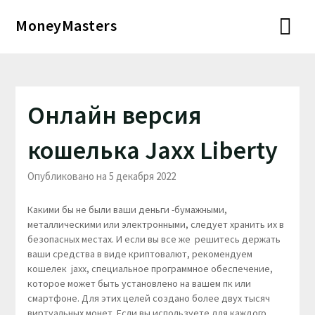
Перейти
MoneyMasters
к
содержимому
Онлайн версия
кошелька Jaxx Liberty
Опубликовано на 5 декабря 2022
Какими бы не были ваши деньги -бумажными,
металлическими или электронными, следует хранить их в
безопасных местах. И если вы все же решитесь держать
ваши средства в виде криптовалют, рекомендуем
кошелек jaxx, специальное программное обеспечение,
которое может быть установлено на вашем пк или
смартфоне. Для этих целей создано более двух тысяч
виртуальных монет. Если вы используете для каждого