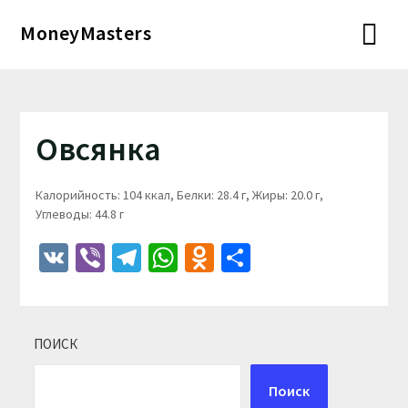
Перейти
MoneyMasters
к
содержимому
Овсянка
Калорийность: 104 ккал, Белки: 28.4 г, Жиры: 20.0 г,
Углеводы: 44.8 г
VK
Viber
Telegram
WhatsApp
Odnoklassniki
Отправить
ПОИСК
Поиск