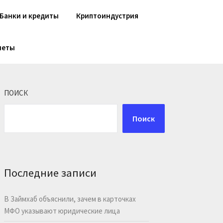
Банки и кредиты
Криптоиндустрия
шеты
ПОИСК
Поиск
Последние записи
В Займхаб объяснили, зачем в карточках
МФО указывают юридические лица