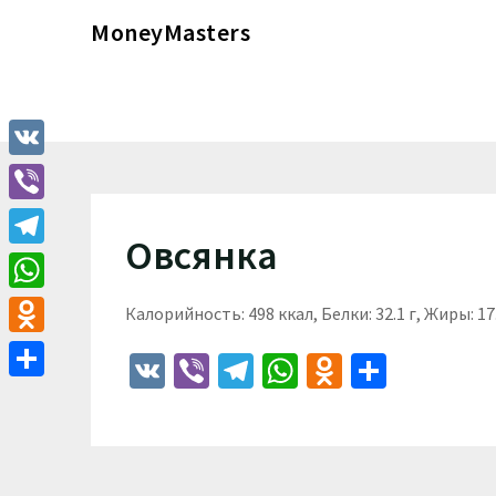
Перейти
MoneyMasters
к
содержимому
VK
Viber
Овсянка
Telegram
WhatsApp
Калорийность: 498 ккал, Белки: 32.1 г, Жиры: 17.
Odnoklassniki
VK
Viber
Telegram
WhatsApp
Odnoklass
Отпра
Отправить