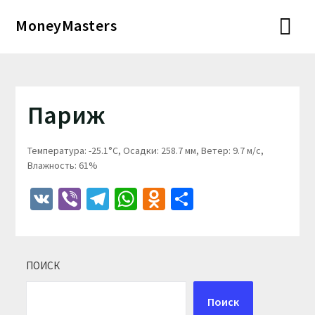
Перейти
MoneyMasters
к
содержимому
Париж
Температура: -25.1°C, Осадки: 258.7 мм, Ветер: 9.7 м/с,
Влажность: 61%
VK
Viber
Telegram
WhatsApp
Odnoklassniki
Отправить
ПОИСК
Поиск