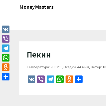
Перейти
MoneyMasters
к
содержимому
VK
Viber
Пекин
Telegram
WhatsApp
Температура: -18.3°C, Осадки: 44.4 мм, Ветер: 1
Odnoklassniki
VK
Viber
Telegram
WhatsApp
Odnoklass
Отпра
Отправить