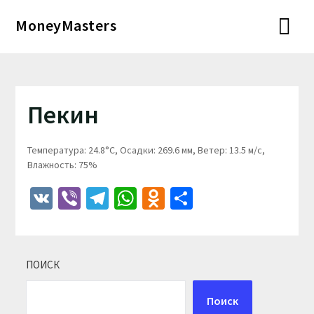
Перейти
MoneyMasters
к
содержимому
Пекин
Температура: 24.8°C, Осадки: 269.6 мм, Ветер: 13.5 м/с,
Влажность: 75%
VK
Viber
Telegram
WhatsApp
Odnoklassniki
Отправить
ПОИСК
Поиск