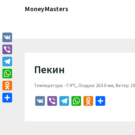
Перейти
MoneyMasters
к
содержимому
VK
Viber
Пекин
Telegram
WhatsApp
Температура: -7.4°C, Осадки: 263.0 мм, Ветер: 1
Odnoklassniki
VK
Viber
Telegram
WhatsApp
Odnoklass
Отпра
Отправить